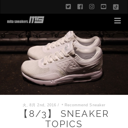
twitter
facebook
instagram
youtub
TikT
火, 8月 2nd, 2016
/
＊Recommend Sneaker
【8/3】 SNEAKER
TOPICS