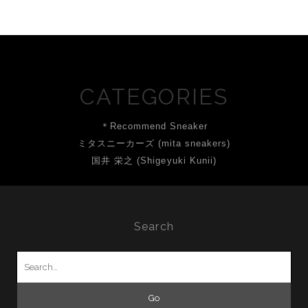
CATEGORIES
＊Recommend Sneaker
ミタスニーカーズ (mita sneakers)
国井 栄之 (Shigeyuki Kunii)
Search
Search
for: