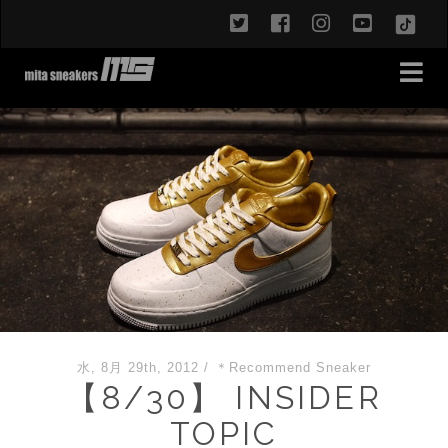
twitter
facebook
instagram
youtub
TikT
水, 8月 29th, 2012
/
＊Recommend Sneaker
【8/30】 INSIDER
TOPIC