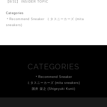
【8/31】 INSIDER TOPIC
Categories
＊Recommend Sneaker
ミタスニーカーズ (mita
sneakers)
CATEGORIES
＊Recommend Sneaker
ミタスニーカーズ (mita sneakers)
国井 栄之 (Shigeyuki Kunii)