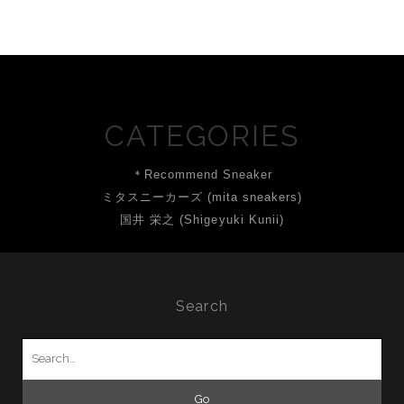
CATEGORIES
＊Recommend Sneaker
ミタスニーカーズ (mita sneakers)
国井 栄之 (Shigeyuki Kunii)
Search
Search
for: