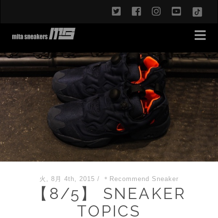
twitter
facebook
instagram
youtub
TikT
火, 8月 4th, 2015
/
＊Recommend Sneaker
【8/5】 SNEAKER
TOPICS