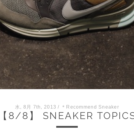
水, 8月 7th, 2013
/
＊Recommend Sneaker
【8/8】 SNEAKER TOPIC