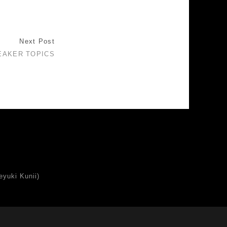
Next Post
EAKER TOPICS
uki Kunii)