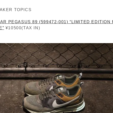
AKER TOPICS
AR PEGASUS 89 (599472-001) “LIMITED EDITION f
E”
¥10500(TAX IN)