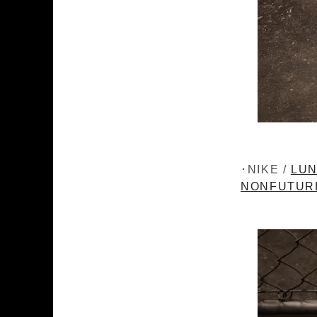
･NIKE /
LUN
NONFUTUR