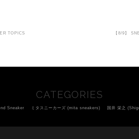
ER TOPICS
【8/9】 SN
CATEGORIES
d Sneaker
ミタスニーカーズ (mita sneakers)
国井 栄之 (Shigey