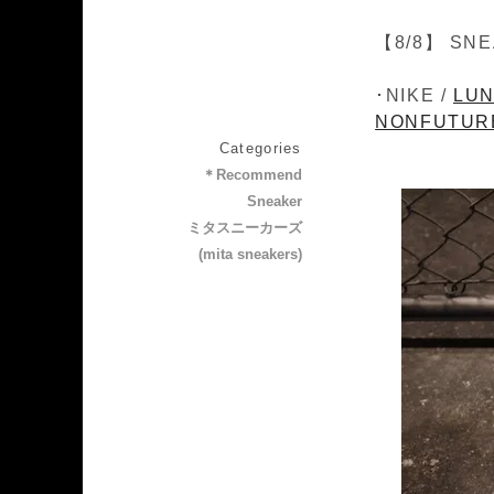
【8/8】 SNE
･NIKE /
LUN
NONFUTUR
Categories
＊Recommend
Sneaker
ミタスニーカーズ
(mita sneakers)