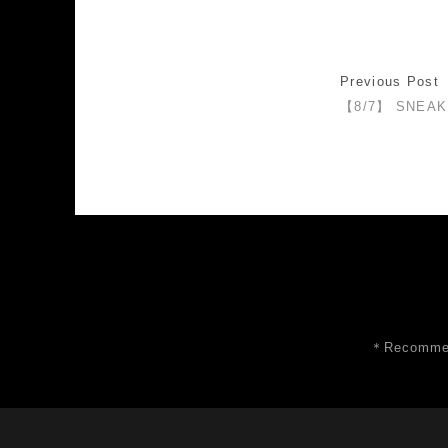
Previous Post
【8/7】 SNEAK
＊Recommen