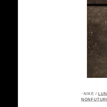
･NIKE /
LUN
NONFUTUR