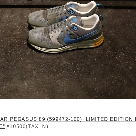
AR PEGASUS 89 (599472-100) “LIMITED EDITION f
E”
¥10500(TAX IN)