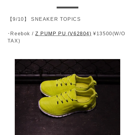
【9/10】 SNEAKER TOPICS
･Reebok /
Z PUMP PU (V62804)
¥13500(W/O
TAX)