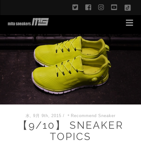
twitter
facebook
instagram
youtub
TikT
水, 9月 9th, 2015
/
＊Recommend Sneaker
【9/10】 SNEAKER
TOPICS