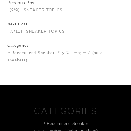
Previous Post
【9/9】 SNEAKER TOPICS
Next Post
【9/11】 SNEAKER TOPICS
Categories
＊Recommend Sneaker
ミタスニーカーズ (mita
sneakers)
CATEGORIES
＊Recommend Sneaker
ミタスニーカーズ (mita sneakers)