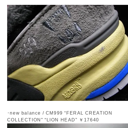
･new balance / CM999 “FERAL CREATION
COLLECTION” “LION HEAD” ￥17640