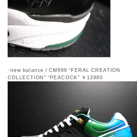
･new balance / CM999 “FERAL CREATION
COLLECTION” “PEACOCK” ￥13980