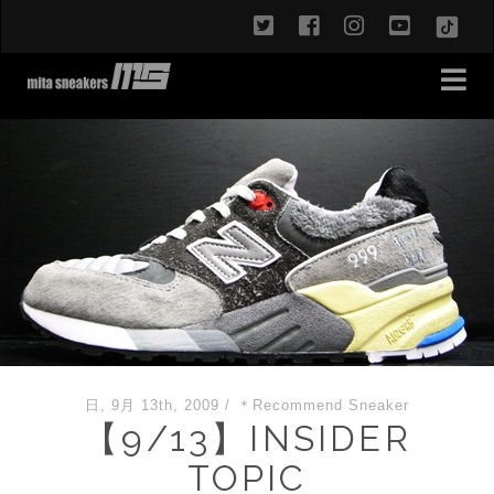
twitter
facebook
instagram
youtub
TikT
日, 9月 13th, 2009
/
＊Recommend Sneaker
【9/13】INSIDER
TOPIC