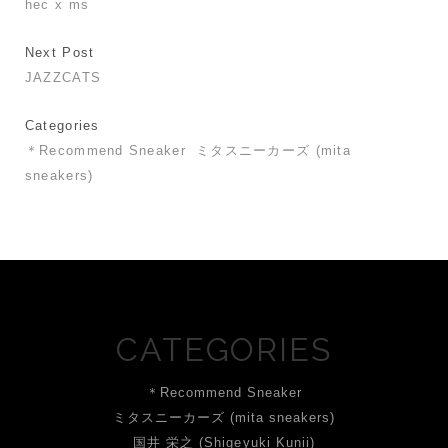
hec x ms
Next Post
JAZZCATS
Categories
＊Recommend Sneaker
ミタスニーカーズ (mita
sneakers)
CATEGORIES
＊Recommend Sneaker
ミタスニーカーズ (mita sneakers)
国井 栄之 (Shigeyuki Kunii)