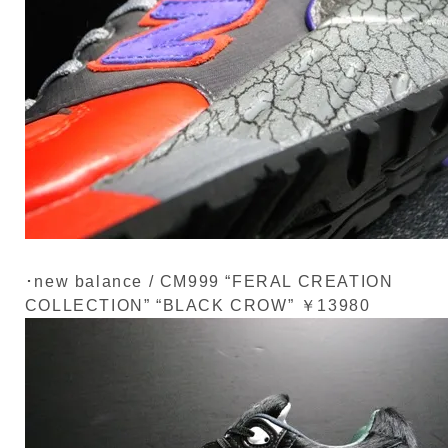
･new balance / CM999 “FERAL CREATION
COLLECTION” “BLACK CROW” ￥13980