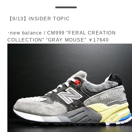
【9/13】INSIDER TOPIC
･new balance / CM999 “FERAL CREATION
COLLECTION” “GRAY MOUSE”
￥17640