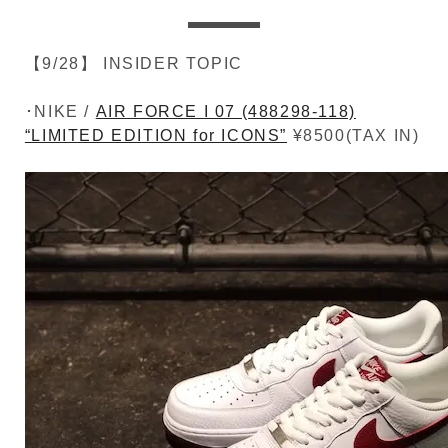
【9/28】 INSIDER TOPIC
･NIKE /
AIR FORCE I 07 (488298-118)
“LIMITED EDITION for ICONS”
¥8500(TAX IN)