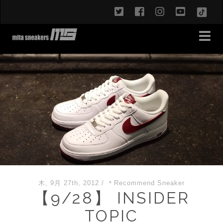
twitter
facebook
instagram
youtub
TikT
木, 9月 27th, 2012
/
＊Recommend Sneaker
【9/28】 INSIDER
TOPIC