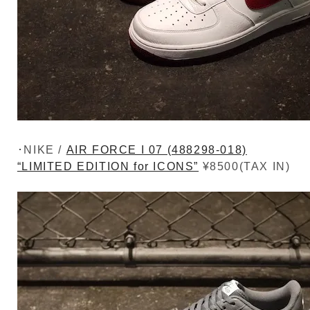
･NIKE /
AIR FORCE I 07 (488298-018)
“LIMITED EDITION for ICONS”
¥8500(TAX IN)