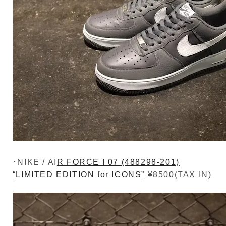
･NIKE / AI
R FORCE I 07 (488298-201)
“LIMITED EDITION for ICONS”
¥8500(TAX IN)