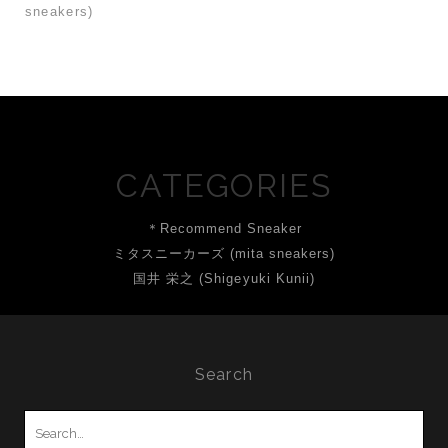
sneakers)
CATEGORIES
＊Recommend Sneaker
ミタスニーカーズ (mita sneakers)
国井 栄之 (Shigeyuki Kunii)
Search
Search
for: