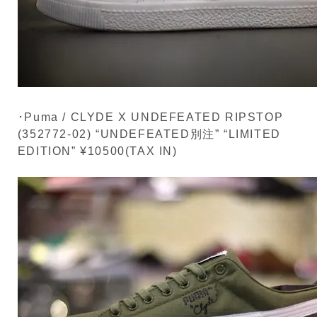
･Puma / CLYDE X UNDEFEATED RIPSTOP
(352772-02) “UNDEFEATED別注” “LIMITED
EDITION” ¥10500(TAX IN)