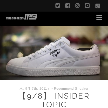
twitter
facebook
instagram
youtub
TikT
水, 9月 7th, 2011
/
＊Recommend Sneaker
【9/8】 INSIDER
TOPIC