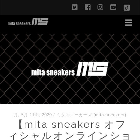
twitter
facebook
instagram
youtub
TikT
月, 5月 11th, 2020
/
ミタスニーカーズ (mita sneakers)
【mita sneakers オフ
ィシャルオンラインショ