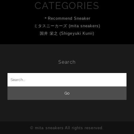
CATEGORIES
＊Recommend Sneaker
ミタスニーカーズ (mita sneakers)
国井 栄之 (Shigeyuki Kunii)
Search
Search
for:
© mita sneakers All rights reserved.