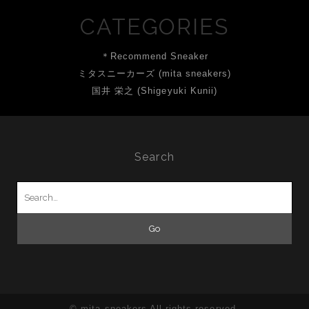
CATEGORIES
＊Recommend Sneaker
ミタスニーカーズ (mita sneakers)
国井 栄之 (Shigeyuki Kunii)
Search
Search
for:
© mita sneakers All rights reserved.