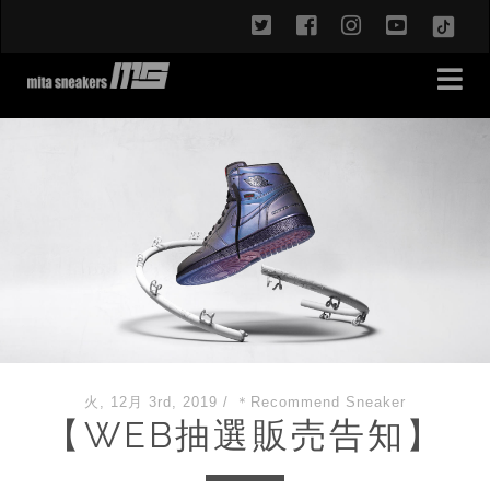
twitter
facebook
instagram
youtub
TikT
火, 12月 3rd, 2019
/
＊Recommend Sneaker
【WEB抽選販売告知】