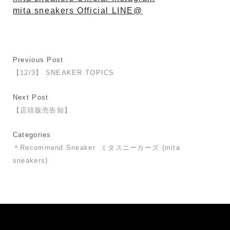
mita sneakers Official LINE@
Previous Post
【12/3】 SNEAKER TOPICS
Next Post
【店頭販売告知】
Categories
＊Recommend Sneaker
ミタスニーカーズ (mita
sneakers)