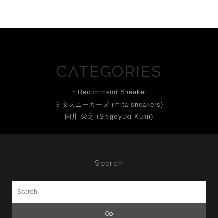
CATEGORIES
＊Recommend Sneaker
ミタスニーカーズ (mita sneakers)
国井 栄之 (Shigeyuki Kunii)
Search
Search
for: