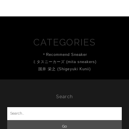
CATEGORIES
＊Recommend Sneaker
ミタスニーカーズ (mita sneakers)
国井 栄之 (Shigeyuki Kunii)
Search
Search
for: