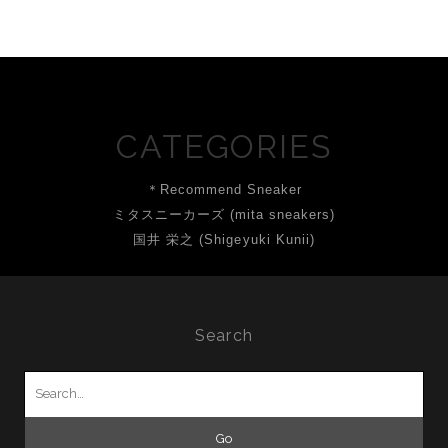
CATEGORIES
＊Recommend Sneaker
ミタスニーカーズ (mita sneakers)
国井 栄之 (Shigeyuki Kunii)
Search
Search
for: