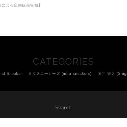
布による店頭販売告知】
CATEGORIES
d Sneaker
ミタスニーカーズ (mita sneakers)
国井 栄之 (Shigey
Search