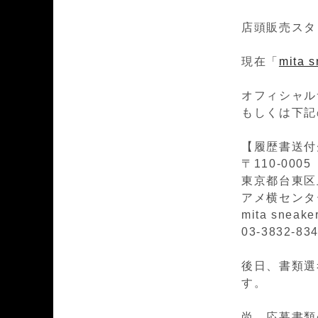
店頭販売スタ
現在「
mita 
オフィシャル
もしくは下記
【履歴書送付
〒110-0005
東京都台東区上
アメ横センタ
mita sne
03-3832-83
後日、書類選
す。
尚、応募書類