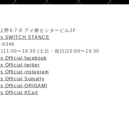
野4-7-8 アメ横センタービル2F
ers SWITCH STANCE
2-8346
1:00〜19:30 (土日・祝日)10:00〜19:30
s Official facebook
 Official twitter
s Official instagram
s Official Sumally
rs Official ORIGAMI
s Official #Cart