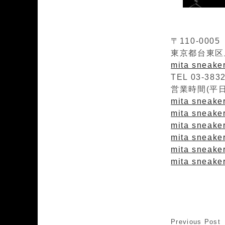
〒110-0005
東京都台東区上
mita sneak
TEL 03-383
営業時間(平日)1
mita sneaker
mita sneakers
mita sneaker
mita sneaker
mita sneake
mita sneaker
Previous Post