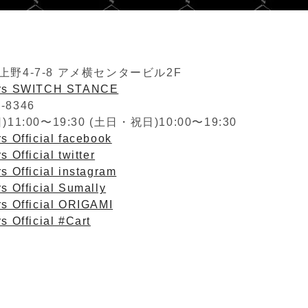
野4-7-8 アメ横センタービル2F
ers SWITCH STANCE
2-8346
1:00〜19:30 (土日・祝日)10:00〜19:30
s Official facebook
 Official twitter
s Official instagram
s Official Sumally
rs Official ORIGAMI
s Official #Cart