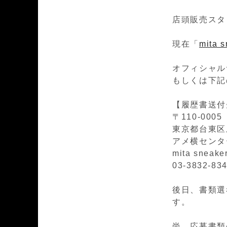
店頭販売スタ
現在「
mita 
オフィシャル
もしくは下記
【履歴書送付
〒110-0005
東京都台東区上
アメ横センタ
mita sne
03-3832-83
後日、書類選
す。
尚、応募書類