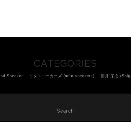
】
CATEGORIES
d Sneaker
ミタスニーカーズ (mita sneakers)
国井 栄之 (Shigey
Search