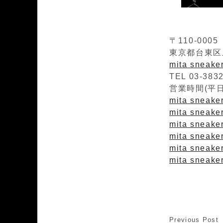
〒110-0005
東京都台東区上
mita sneak
TEL 03-383
営業時間(平日)1
mita sneaker
mita sneakers
mita sneaker
mita sneaker
mita sneake
mita sneaker
Previous Post