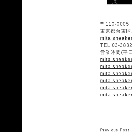
〒110-0005
東京都台東区上
mita sneak
TEL 03-383
営業時間(平日)1
mita sneaker
mita sneakers
mita sneaker
mita sneaker
mita sneake
mita sneaker
Previous Post