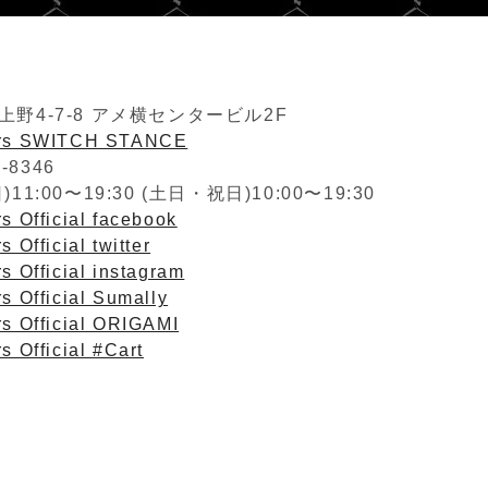
野4-7-8 アメ横センタービル2F
ers SWITCH STANCE
2-8346
1:00〜19:30 (土日・祝日)10:00〜19:30
s Official facebook
 Official twitter
s Official instagram
s Official Sumally
rs Official ORIGAMI
s Official #Cart