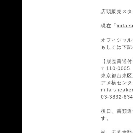
店頭販売スタ
現在「
mita 
オフィシャル
もしくは下記
【履歴書送付
〒110-0005
東京都台東区上
アメ横センタ
mita sne
03-3832-83
後日、書類選
す。
尚、応募書類