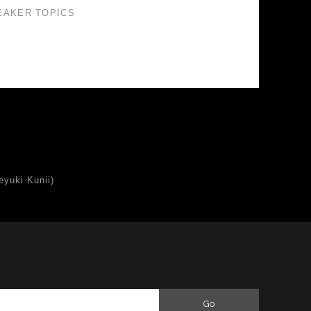
EAKER TOPICS
uki Kunii)