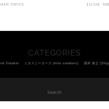
AKER TOPICS
【11/14】 SN
CATEGORIES
d Sneaker
ミタスニーカーズ (mita sneakers)
国井 栄之 (Shigey
Search