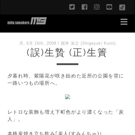
twitter
facebook
instagram
youtub
TikT
月, 6月 16th, 2008
/
国井 栄之 (Shigeyuki Kunii)
(誤)生贄 (正)生簀
夕暮れ時、紫陽花が咲き始めた近所の公園を背に
一路いつもの場所へ。
レトロな装飾も増え下町色がより濃くなった「炭
人」。
本格炭焼き立ち飲み｢炭人(すみんちゅ)｣