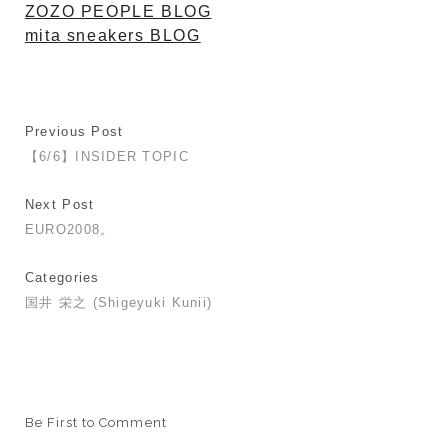
ZOZO PEOPLE BLOG
mita sneakers BLOG
Previous Post
【6/6】INSIDER TOPIC
Next Post
EURO2008。
Categories
国井 栄之 (Shigeyuki Kunii)
Be First to Comment