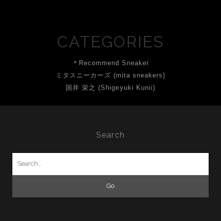
CATEGORIES
＊Recommend Sneaker
ミタスニーカーズ (mita sneakers)
国井 栄之 (Shigeyuki Kunii)
Search
Search
for: