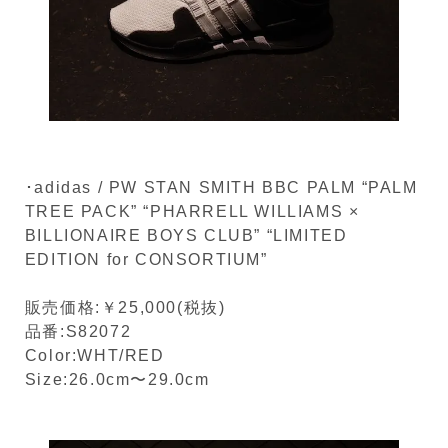
･adidas / PW STAN SMITH BBC PALM “PALM
TREE PACK” “PHARRELL WILLIAMS ×
BILLIONAIRE BOYS CLUB” “LIMITED
EDITION for CONSORTIUM”
販売価格:￥25,000(税抜)
品番:S82072
Color:WHT/RED
Size:26.0cm〜29.0cm