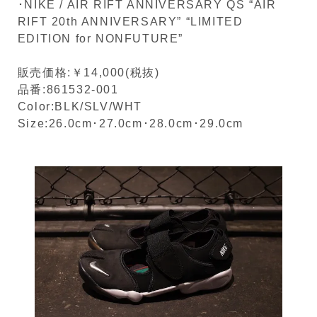
･NIKE / AIR RIFT ANNIVERSARY QS “AIR
RIFT 20th ANNIVERSARY” “LIMITED
EDITION for NONFUTURE”
販売価格:￥14,000(税抜)
品番:861532-001
Color:BLK/SLV/WHT
Size:26.0cm･27.0cm･28.0cm･29.0cm