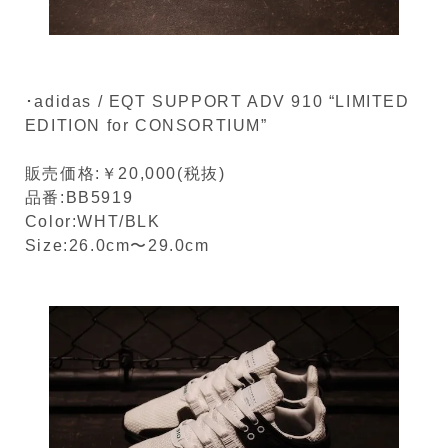
･adidas / EQT SUPPORT ADV 910 “LIMITED
EDITION for CONSORTIUM”
販売価格:￥20,000(税抜)
品番:BB5919
Color:WHT/BLK
Size:26.0cm〜29.0cm