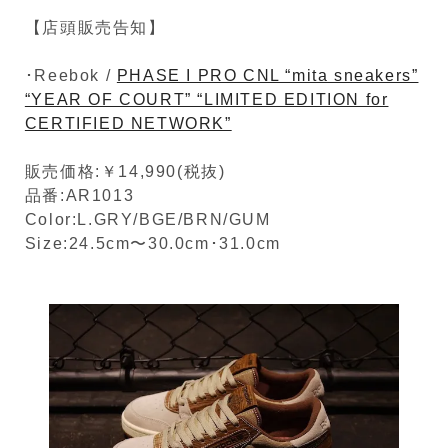
【店頭販売告知】
･Reebok /
PHASE I PRO CNL “mita sneakers”
“YEAR OF COURT” “LIMITED EDITION for
CERTIFIED NETWORK”
販売価格:￥14,990(税抜)
品番:AR1013
Color:L.GRY/BGE/BRN/GUM
Size:24.5cm〜30.0cm･31.0cm