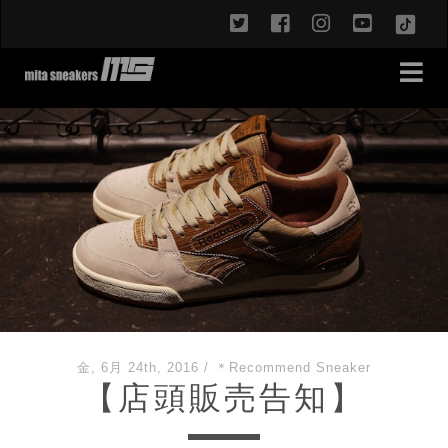
twitter
facebook
instagram
youtub
TikT
金, 6月 24th, 2016
/
＊Recommend Sneaker
【店頭販売告知】