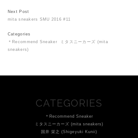
Next Post
mita sneakers SMU 2016 #11
Categories
＊Recommend Sneaker
ミタスニーカーズ (mita
sneakers)
CATEGORIES
＊Recommend Sneaker
ミタスニーカーズ (mita sneakers)
国井 栄之 (Shigeyuki Kunii)