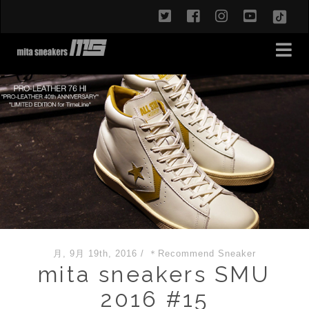
twitter
facebook
instagram
youtub
TikT
月, 9月 19th, 2016
/
＊Recommend Sneaker
mita sneakers SMU
2016 #15