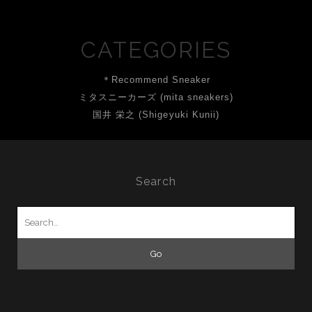
CATEGORIES
＊Recommend Sneaker
ミタスニーカーズ (mita sneakers)
国井 栄之 (Shigeyuki Kunii)
Search
Search
for: