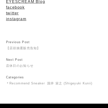
EYESCREAM Blog
facebook
twitter
instagram
Previous Post
【店頭抽選販売告知】
Next Post
店休日のお知らせ
Categories
＊Recommend Sneaker
国井 栄之 (Shigeyuki Kunii)