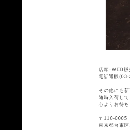
店頭･WEB
電話通販(03-
その他にも新
随時入荷して
心よりお待ち
〒110-0005
東京都台東区上