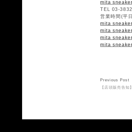
mita sneak
TEL 03-383
営業時間(平日)1
mita sneaker
mita sneaker
mita sneaker
mita sneaker
Previous Post
【店頭販売告知