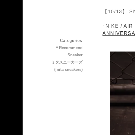
【10/13】 S
･NIKE /
AIR
ANNIVERSAR
Categories
＊Recommend
Sneaker
ミタスニーカーズ
(mita sneakers)