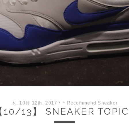
木, 10月 12th, 2017
/
＊Recommend Sneaker
【10/13】 SNEAKER TOPIC