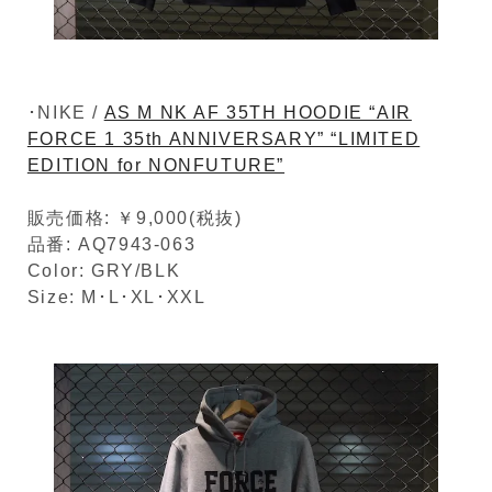
･NIKE /
AS M NK AF 35TH HOODIE “AIR
FORCE 1 35th ANNIVERSARY” “LIMITED
EDITION for NONFUTURE”
販売価格: ￥9,000(税抜)
品番: AQ7943-063
Color: GRY/BLK
Size: M･L･XL･XXL