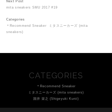
Next Post
mita sneakers SMU 2017 #19
Categories
＊Recommend Sneaker
ミタスニーカーズ (mita
sneakers)
CATEGORIES
＊Recommend Sneaker
ミタスニーカーズ (mita sneakers)
国井 栄之 (Shigeyuki Kunii)