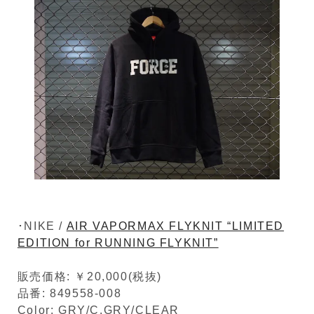
･NIKE /
AIR VAPORMAX FLYKNIT “LIMITED
EDITION for RUNNING FLYKNIT”
販売価格: ￥20,000(税抜)
品番: 849558-008
Color: GRY/C.GRY/CLEAR