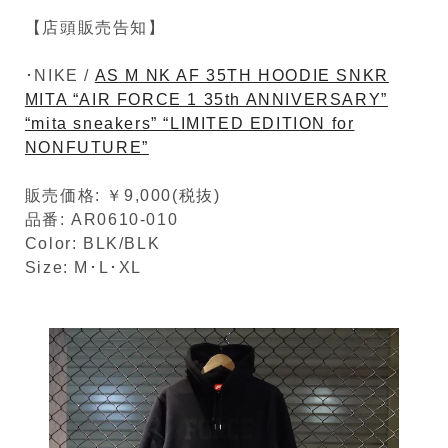
【店頭販売告知】
･NIKE /
AS M NK AF 35TH HOODIE SNKR
MITA “AIR FORCE 1 35th ANNIVERSARY”
“mita sneakers” “LIMITED EDITION for
NONFUTURE”
販売価格: ￥9,000(税抜)
品番: AR0610-010
Color: BLK/BLK
Size: M･L･XL