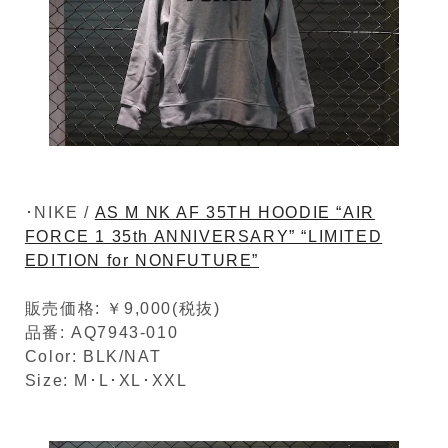
･NIKE /
AS M NK AF 35TH HOODIE “AIR
FORCE 1 35th ANNIVERSARY” “LIMITED
EDITION for NONFUTURE”
販売価格: ￥9,000(税抜)
品番: AQ7943-010
Color: BLK/NAT
Size: M･L･XL･XXL