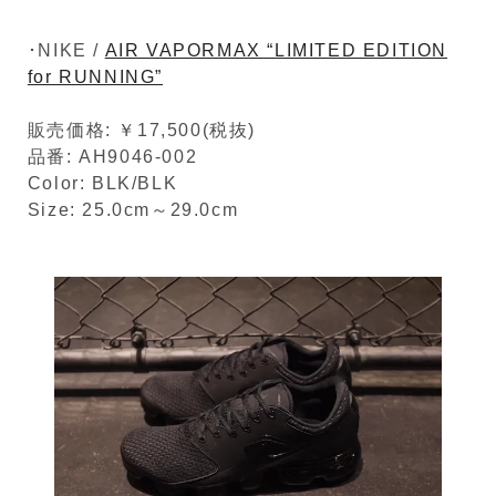
･NIKE /
AIR VAPORMAX “LIMITED EDITION
for RUNNING”
販売価格: ￥17,500(税抜)
品番: AH9046-002
Color: BLK/BLK
Size: 25.0cm～29.0cm