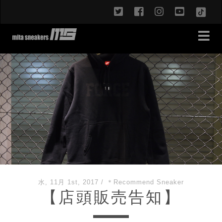
twitter
facebook
instagram
youtub
TikT
水, 11月 1st, 2017
/
＊Recommend Sneaker
【店頭販売告知】