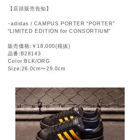
【店頭販売告知】
･adidas / CAMPUS PORTER “PORTER”
“LIMITED EDITION for CONSORTIUM”
販売価格:￥18,000(税抜)
品番:B28143
Color:BLK/ORG
Size:26.0cm〜29.0cm