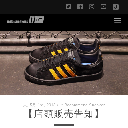
twitter
facebook
instagram
youtub
TikT
火, 5月 1st, 2018
/
＊Recommend Sneaker
【店頭販売告知】