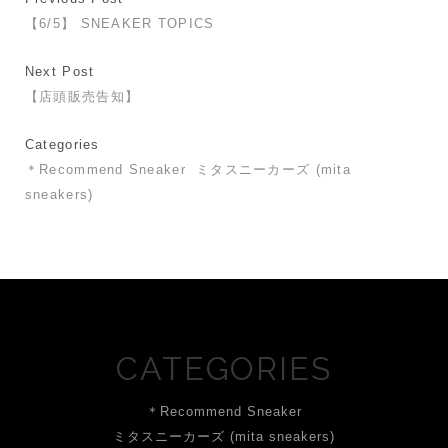
【6/5】 SNEAKER TOPICS
Next Post
【店頭販売告知】
Categories
＊Recommend Sneaker
ミタスニーカーズ (mita
sneakers)
CATEGORIES
＊Recommend Sneaker
ミタスニーカーズ (mita sneakers)