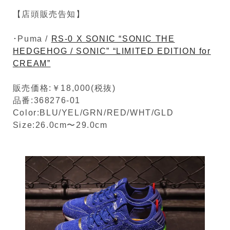
【店頭販売告知】
･Puma /
RS-0 X SONIC “SONIC THE
HEDGEHOG / SONIC” “LIMITED EDITION for
CREAM”
販売価格:￥18,000(税抜)
品番:368276-01
Color:BLU/YEL/GRN/RED/WHT/GLD
Size:26.0cm〜29.0cm