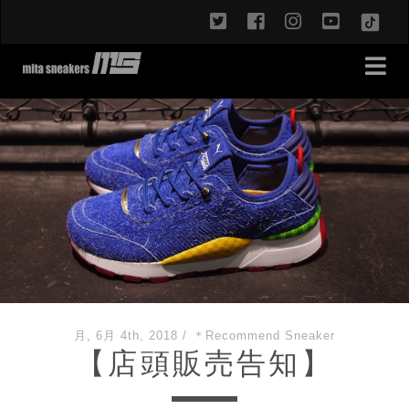
twitter
facebook
instagram
youtub
TikT
月, 6月 4th, 2018
/
＊Recommend Sneaker
【店頭販売告知】