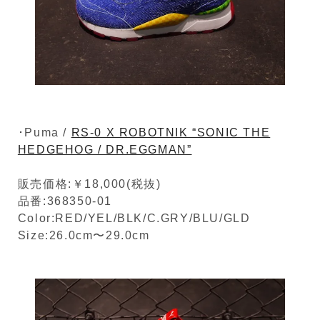
･Puma /
RS-0 X ROBOTNIK “SONIC THE
HEDGEHOG / DR.EGGMAN”
販売価格:￥18,000(税抜)
品番:368350-01
Color:RED/YEL/BLK/C.GRY/BLU/GLD
Size:26.0cm〜29.0cm