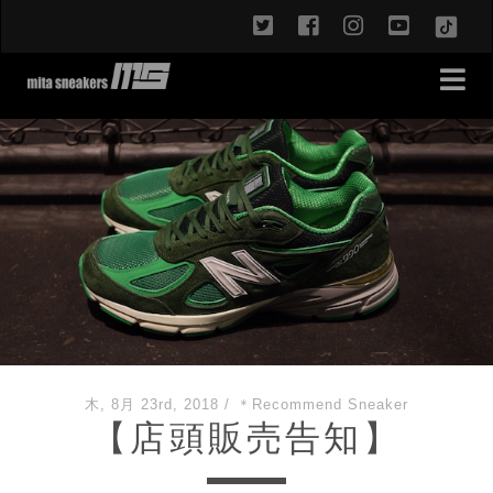
twitter
facebook
instagram
youtub
TikT
木, 8月 23rd, 2018
/
＊Recommend Sneaker
【店頭販売告知】