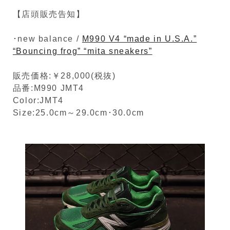
【店頭販売告知】
･new balance /
M990 V4 “made in U.S.A.”
“Bouncing frog” “mita sneakers”
販売価格:￥28,000(税抜)
品番:M990 JMT4
Color:JMT4
Size:25.0cm～29.0cm･30.0cm