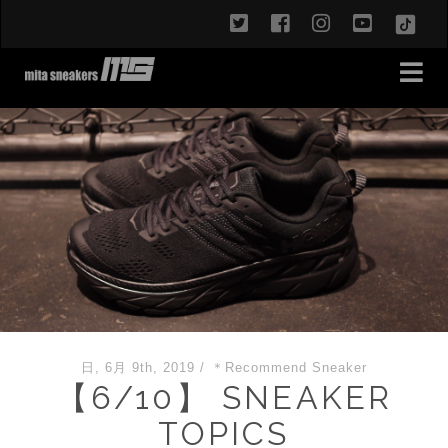
twitter
facebook
instagram
youtub
TikT
日, 6月 9th, 2019
/
＊Recommend Sneaker
【6/10】 SNEAKER
TOPICS