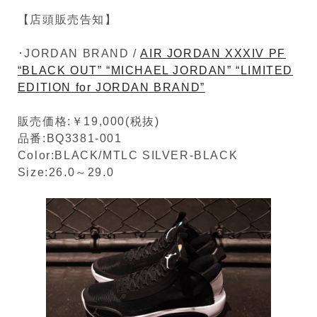
【店頭販売告知】
･JORDAN BRAND /
AIR JORDAN XXXIV PF
“BLACK OUT” “MICHAEL JORDAN” “LIMITED
EDITION for JORDAN BRAND”
販売価格:￥19,000(税抜)
品番:BQ3381-001
Color:BLACK/MTLC SILVER-BLACK
Size:26.0～29.0