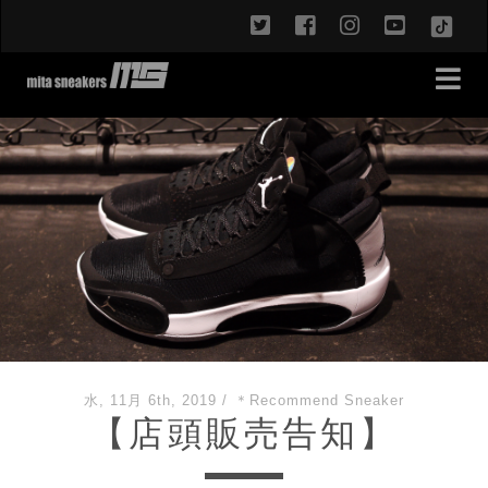
twitter
facebook
instagram
youtub
TikT
水, 11月 6th, 2019
/
＊Recommend Sneaker
【店頭販売告知】