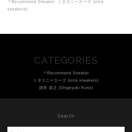
＊Recommend Sneaker
ミタスニーカーズ (mita
sneakers)
CATEGORIES
＊Recommend Sneaker
ミタスニーカーズ (mita sneakers)
国井 栄之 (Shigeyuki Kunii)
Search
Search