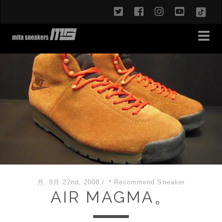
twitter
facebook
instagram
youtub
TikT
月, 9月 22nd, 2008
/
＊Recommend Sneaker
AIR MAGMA。