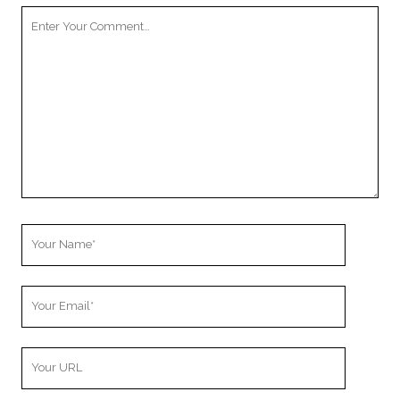
Your
Comment
Your
Name
Your
Email
Your
Website