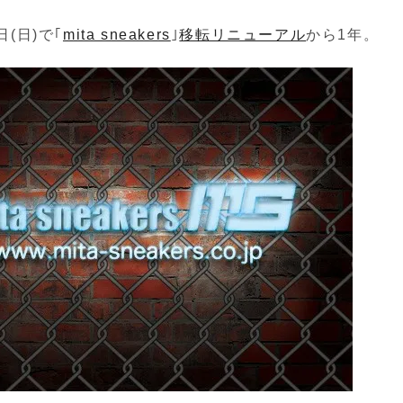
日(日)で｢
mita sneakers
｣
移転リニューアル
から1年。