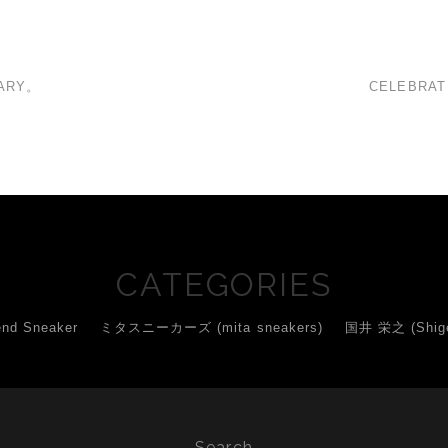
SARY。
CELEBRAT
CATEGORIES
d Sneaker
ミタスニーカーズ (mita sneakers)
国井 栄之 (Shigey
Search