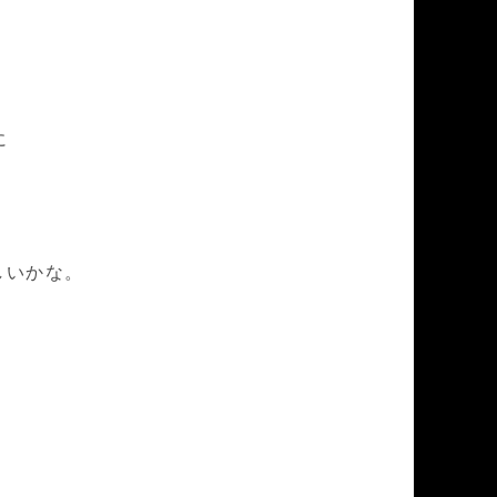
に
しいかな。