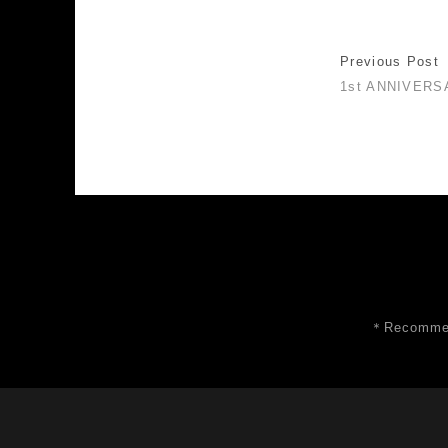
Previous Post
1st ANNIVER
＊Recommen