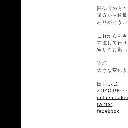
関係者の方々
遠方から通販
ありがとうご
これからも今
前進して行け
宜しくお願い
追記
大きな変化よ
国井 栄之
ZOZO PEOP
mita sneake
twitter
facebook