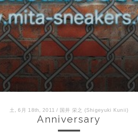
土, 6月 18th, 2011
/
国井 栄之 (Shigeyuki Kunii)
Anniversary