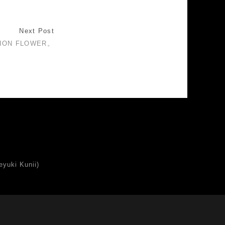
Next Post
ION FLOWER。
uki Kunii)