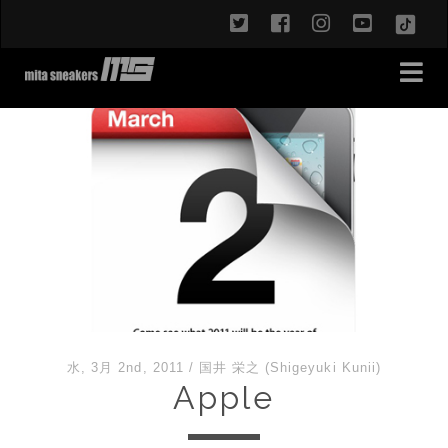
twitter
facebook
instagram
youtub
TikT
水, 3月 2nd, 2011
/
国井 栄之 (Shigeyuki Kunii)
Apple