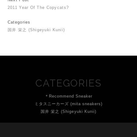
2011 Year Of The Copycats?
Categories
国井 栄之 (Shigeyuki Kunii)
CATEGORIES
＊Recommend Sneaker
ミタスニーカーズ (mita sneakers)
国井 栄之 (Shigeyuki Kunii)