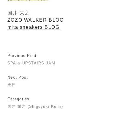
国井 栄之
ZOZO WALKER BLOG
mita sneakers BLOG
Previous Post
SPA & UPSTAIRS JAM
Next Post
天秤
Categories
国井 栄之 (Shigeyuki Kunii)