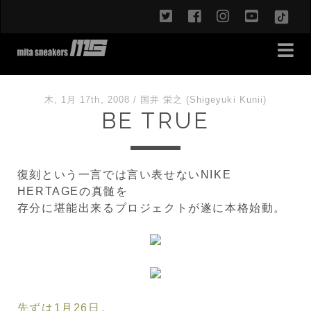
twitter
facebook
instagram
youtub
TikT
木, 1月 17th, 2008
/
国井 栄之 (Shigeyuki Kunii)
BE TRUE
復刻という一言では言い表せないNIKE
HERTAGEの真髄を
存分に堪能出来るプロジェクトが遂に本格始動。
先ずは1月26日。