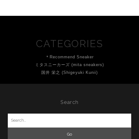
CATEGORIES
＊Recommend Sneaker
ミタスニーカーズ (mita sneakers)
国井 栄之 (Shigeyuki Kunii)
Search
Search
for: