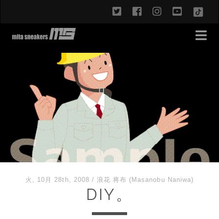
twitter
facebook
instagram
youtub
TikT
火, 10月 28th, 2008
/
浪花 将布 (Masanobu Naniwa)
DIY。