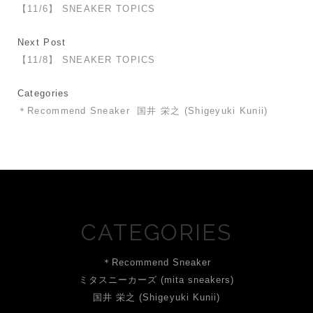
【11/6】 SNEAKER TOPICS
Next Post
【11/8】 SNEAKER TOPICS
Categories
＊Recommend Sneaker
国井 栄之 (Shigeyuki Kunii)
CATEGORIES
＊Recommend Sneaker
ミタスニーカーズ (mita sneakers)
国井 栄之 (Shigeyuki Kunii)