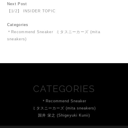
Next Post
【1/2】 INSIDER TOPIC
Categories
＊Recommend Sneaker
ミタスニーカーズ (mita
sneakers)
CATEGORIES
＊Recommend Sneaker
ミタスニーカーズ (mita sneakers)
国井 栄之 (Shigeyuki Kunii)