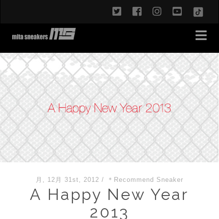
twitter
facebook
instagram
youtub
TikT
月, 12月 31st, 2012
/
＊Recommend Sneaker
A Happy New Year
2013