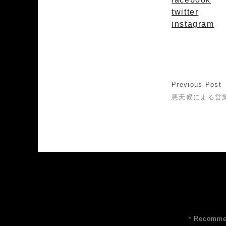
twitter
instagram
Previous Post
悪天候による営
＊Recommen