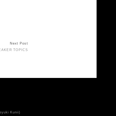
Next Post
EAKER TOPICS
uki Kunii)