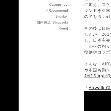
に加え、スケ
Categories
ランドを引率
＊Recommend
の名を深く刻
Sneaker
国井 栄之 (Shigeyuki
その後は目紛
Kunii)
したが、2014
し、日本主導
ールへの拘り
復刻やコラボ
そんな「AI
カ本国も動き
Jeff Staple
「
Airwalk Cl