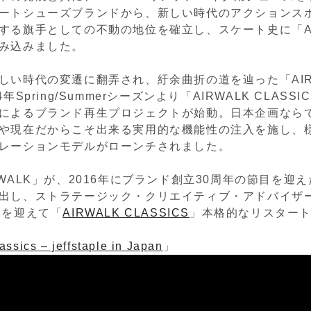
ートシューズブランドから、新しい時代のアクションス
する旗手としての不動の地位を確立し、スケート史に「AI
み込みました。
しい時代の変遷に翻弄され、紆余曲折の道を辿った「AIR
年Spring/Summerシーズンより「AIRWALK CLASS
によるブランド再生プロジェクトが始動。日本企画なら
や現在だからこそ出来る実用的な機能性の注入を施し、
レーションモデルがローンチされました。
RWALK」が、2016年にブランド創立30周年の節目を迎
出し、ストラテージック・クリエイティブ・アドバイザ
氏を迎えて「
AIRWALK CLASSICS
」本格的なリスター
assics – jeffstaple in Japan
」