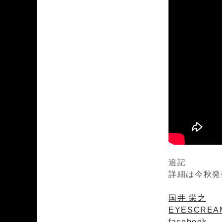
追記
詳細は今秋発
国井 栄之
EYESCREAM
facebook