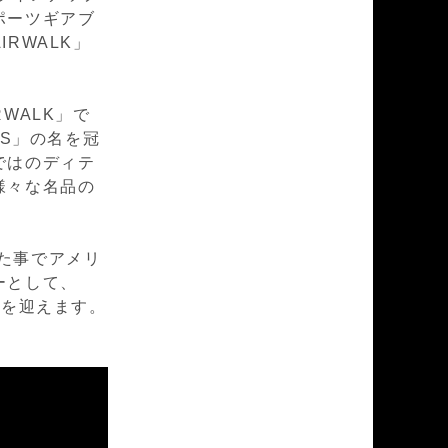
ポーツギアブ
RWALK」
WALK」で
ICS」の名を冠
ではのディテ
様々な名品の
えた事でアメリ
ーとして、
トを迎えます。