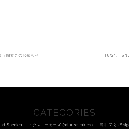
業時間変更のお知らせ
【8/24】 SN
CATEGORIES
d Sneaker
ミタスニーカーズ (mita sneakers)
国井 栄之 (Shigey