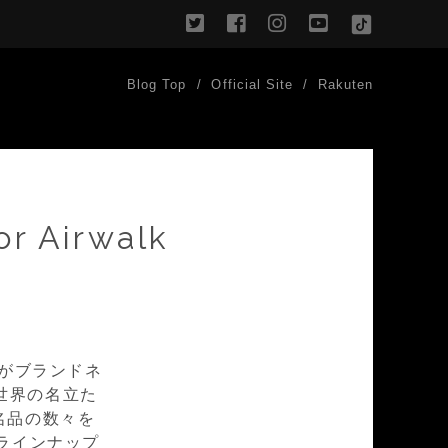
twitter
facebook
instagram
youtube
TikTok
Blog Top
Official Site
Rakuten
or Airwalk
名がブランドネ
世界の名立た
名品の数々を
ラインナップ