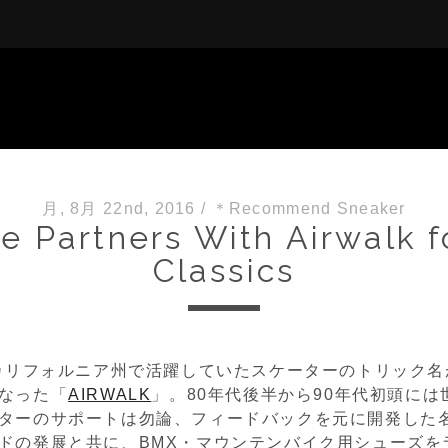
月, 8月 22nd, 2016
/
＊Recommend Sneaker
le Partners With Airwalk f
Classics
南カリフォルニア州で活躍していたスケーターのトリック
なった「
AIRWALK
」。80年代後半から90年代初頭には
ターのサポートは勿論、フィードバックを元に開発した
ドの発展と共に、BMX・マウンテンバイク用シューズを