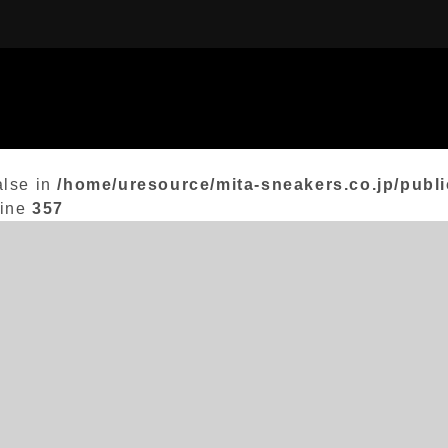
alse in
/home/uresource/mita-sneakers.co.jp/publi
line
357