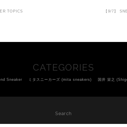
ER TOPICS
【9/7】 SN
CATEGORIES
d Sneaker
ミタスニーカーズ (mita sneakers)
国井 栄之 (Shigey
Search