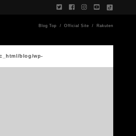
twitter
facebook
instagram
youtube
TikTok
Blog Top
Official Site
Rakuten
c_html/blog/wp-