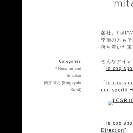
mit
各社、Fall
季節の方もそ
落ち着いた東
そんなタイミ
Categories
「
le coq spor
＊Recommend
Sneaker
「
le coq spo
国井 栄之 (Shigeyuki
coq sportif
Kunii)
「
le coq spo
Direction”
」