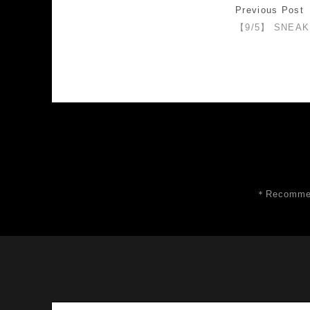
Previous Post
【9/5】 SNEAK
＊Recommen
Search