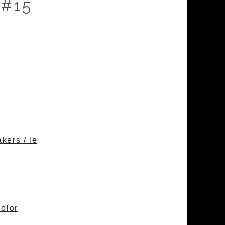
 #15
kers / le
Color