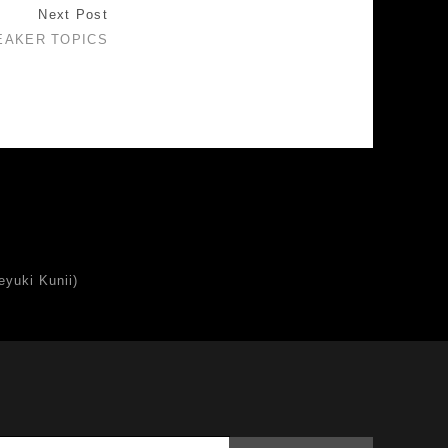
Next Post
EAKER TOPICS
uki Kunii)