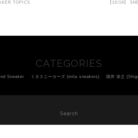
AKER TOPICS
【10/19】 SN
CATEGORIES
d Sneaker
ミタスニーカーズ (mita sneakers)
国井 栄之 (Shigey
Search