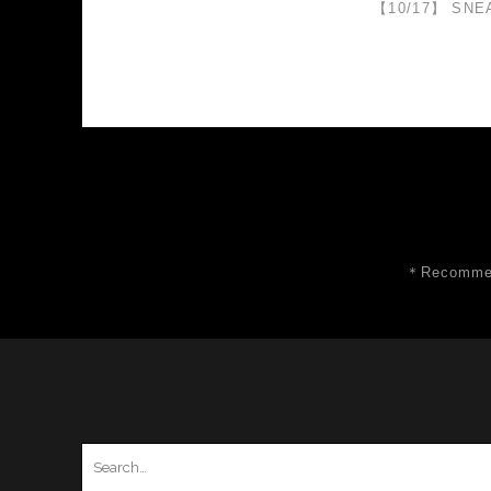
【10/17】 SNE
＊Recommen
Search
for: