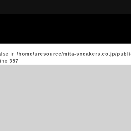
alse in
/home/uresource/mita-sneakers.co.jp/publi
line
357