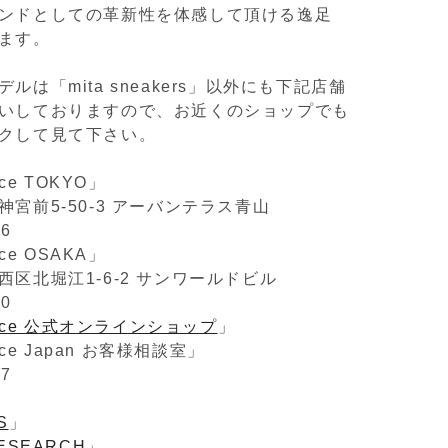
ンドとしての革新性を体感して頂ける逸足
ます。
ルは「mita sneakers」以外にも下記店舗
いしておりますので、お近くのショップでも
クして見て下さい。
nce TOKYO」
宮前5-50-3 アーバンテラス青山
76
nce OSAKA」
区北堀江1-6-2 サンワールドビル
40
lance 公式オンラインショップ
」
ance Japan お客様相談室」
97
S
」
ESEARCH
」