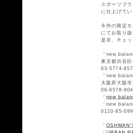
スポーツブラ
に仕上げてい
今作の限定モデ
にてお取り扱
是非、チェッ
「new bala
東京都渋谷区神
03-5774-85
「new bala
大阪府大阪市西
06-6578-90
「
new ba
「new bal
0120-85-09
「
OSHMAN’
「
URBAN R