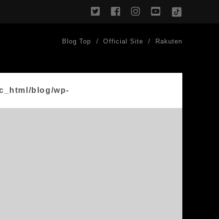
twitter
facebook
instagram
youtube
TikTok
Blog Top
Official Site
Rakuten
c_html/blog/wp-