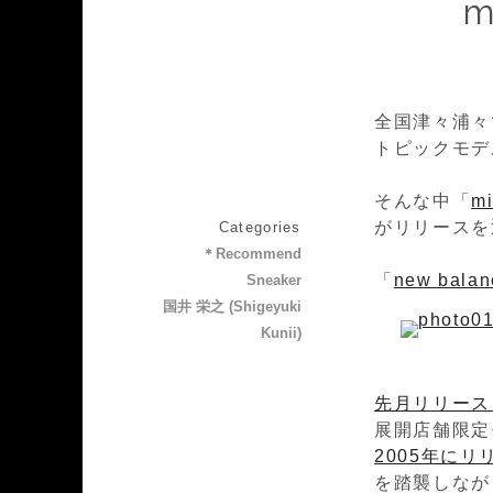
m
全国津々浦々
トピックモデ
そんな中「
mi
がリリースを
Categories
＊Recommend
「
new balanc
Sneaker
国井 栄之 (Shigeyuki
Kunii)
先月リリース
展開店舗限定
2005年に
を踏襲しなが