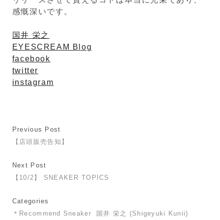
感慨深いです。
国井 栄之
EYESCREAM Blog
facebook
twitter
instagram
Previous Post
【店頭販売告知】
Next Post
【10/2】 SNEAKER TOPICS
Categories
＊Recommend Sneaker
国井 栄之 (Shigeyuki Kunii)