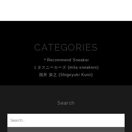
CATEGORIES
＊Recommend Sneaker
ミタスニーカーズ (mita sneakers)
国井 栄之 (Shigeyuki Kunii)
Search
Search
for: