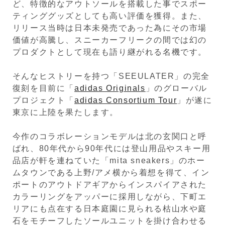
ど、特徴的なアウトソールを搭載した事でスポー
ティンググッズとしても高い評価を獲得。また、
リリース当時は日本未発売であった為にその市場
価値が高騰し、スニーカーフリークの間では幻の
プロダクトとして現在も語り継がれる名機です。
そんなヒストリーを持つ「SEEULATER」の完全
復刻を目前に「
adidas Originals
」のグローバル
プロジェクト「
adidas Consortium Tour
」が遂に
東京に上陸を果たします。
今作のコラボレーションモデルは北の玄関口と呼
ばれ、80年代から90年代には登山用品やスキー用
品店が軒を連ねていた「mita sneakers」のホー
ムタウンである上野/アメ横から着想を得て、イン
ポートのアウトドアギアからインスパイアされた
カラーリングをアッパーに採用しながら、下町エ
リアにも点在する日本庭園に見られる枯山水や庭
石をモチーフしたソールユニットを掛け合わせる