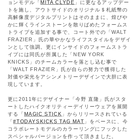
ョンモデル「
MITA CLYDE
」に更なるアップデー
トを施し、アウトサイドのオリジナル＄札紙幣の
高解像度デジタルプリントはそのままに、煌びや
かに輝くラインストーンを散りばめたフォームス
トライプを追加する事で、コート外での「WALT
FRAZIER」氏の華やかなライフスタイルをデザイ
ンとして強調。更にインサイドのフォームストラ
イプには同氏が所属した「NEW YORK
KNICKS」のチームカラーを落とし込む事で
「WALT FRAZIER」氏が自らの努力で獲得した
対価や栄光をアシンメトリーデザインで大胆に表
現しています。
更に2011年にデザイナー「今野 直隆」氏がスタ
ートしたハイクオリティーデイリーウェアを展開
する「
MAGIC STICK
」からリリースされている
「
#TODAYSKICKS TAG MAT
」をベースに、今
コラボレートモデルのカラーリングにフックした
スペシャルバージョンを作って頂きました。