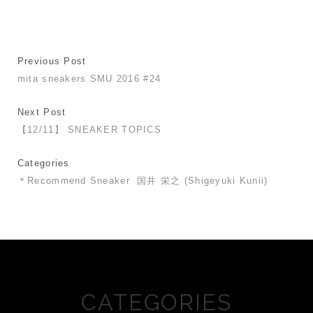
Previous Post
mita sneakers SMU 2016 #24
Next Post
【12/11】 SNEAKER TOPICS
Categories
＊Recommend Sneaker
国井 栄之 (Shigeyuki Kunii)
CATEGORIES