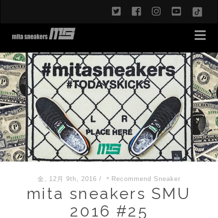
twitter
facebook
instagram
youtub
TikT
金, 12月 9th, 2016
/
＊Recommend Sneaker
mita sneakers SMU
2016 #25