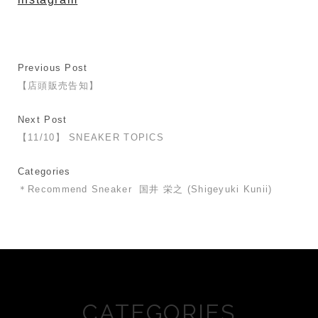
Previous Post
【店頭販売告知】
Next Post
【11/10】 SNEAKER TOPICS
Categories
＊Recommend Sneaker
国井 栄之 (Shigeyuki Kunii)
CATEGORIES