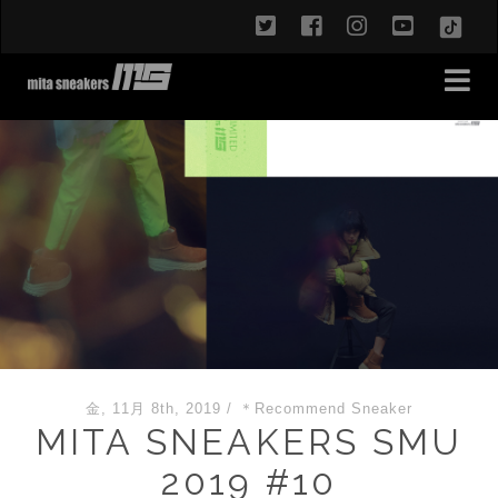
twitter
facebook
instagram
youtub
TikT
金, 11月 8th, 2019
/
＊Recommend Sneaker
MITA SNEAKERS SMU
2019 #10