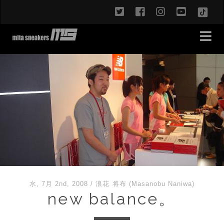
twitter
facebook
instagram
youtub
TikT
水, 7月 2nd, 2008
/
浪花 将布 (Masanobu Naniwa)
new balance。