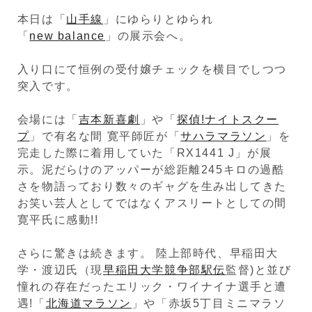
本日は「
山手線
」にゆらりとゆられ
「
new balance
」の展示会へ。
入り口にて恒例の受付嬢チェックを横目でしつつ
突入です。
会場には「
吉本新喜劇
」や「
探偵!ナイトスクー
プ
」で有名な間 寛平師匠が「
サハラマラソン
」を
完走した際に着用していた「RX1441 J」が展
示。泥だらけのアッパーが総距離245キロの過酷
さを物語っており数々のギャグを生み出してきた
お笑い芸人としてではなくアスリートとしての間
寛平氏に感動!!
さらに驚きは続きます。 陸上部時代、早稲田大
学・渡辺氏（現
早稲田大学競争部駅伝
監督)と並び
憧れの存在だったエリック・ワイナイナ選手と遭
遇!「
北海道マラソン
」や「赤坂5丁目ミニマラソ