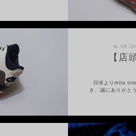
金, 5月 22n
【店
日頃よりmita s
き、誠にありがとう