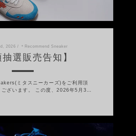
d, 2026
/
＊Recommend Sneaker
頭抽選販売告知】
neakers(ミタスニーカーズ)をご利用頂
ございます。 この度、2026年5月3…