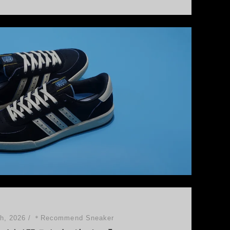
h, 2026
/
＊Recommend Sneaker