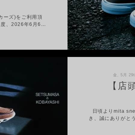
ニーカーズ)をご利用頂
、2026年6月6…
金, 5月 29t
【店
日頃よりmita s
き、誠にありがとう