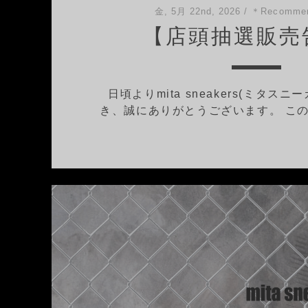
金, 5月 22nd, 2026
/
＊Recommen
【店頭抽選販売
日頃よりmita sneakers(ミタス
き、誠にありがとうございます。 この度