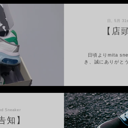
日, 5月 31s
【店
日頃よりmita s
き、誠にありがとう
d Sneaker
告知】