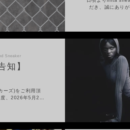
日頃よりmita sn
だき、誠にありがと
d Sneaker
告知】
ニーカーズ)をご利用頂
、2026年5月2…