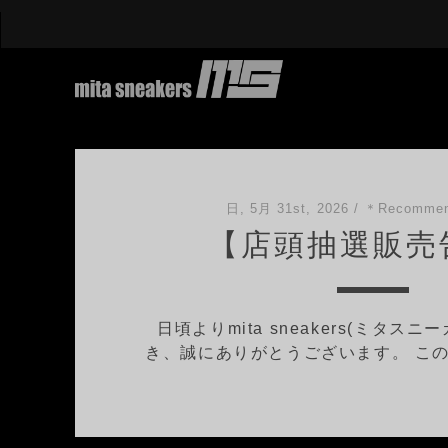
mita
sneakers
日, 5月 31st, 2026
/
＊Recommen
【店頭抽選販売
blog
Posts
日頃よりmita sneakers(ミタス
き、誠にありがとうございます。 この度