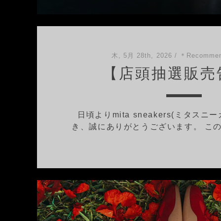
木, 5月 28th, 2026
/
＊Recommen
【店頭抽選販売
日頃よりmita sneakers(ミタス
き、誠にありがとうございます。 この度