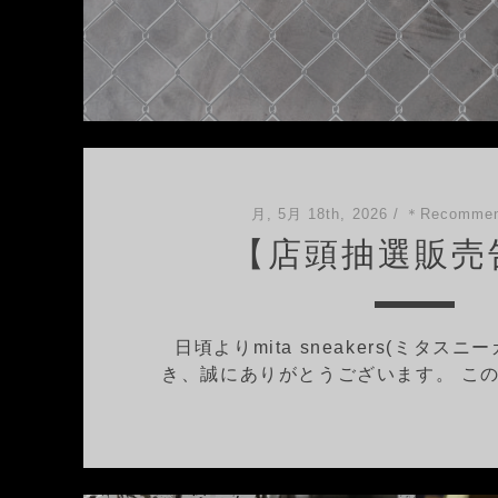
月, 5月 18th, 2026
/
＊Recommen
【店頭抽選販売
日頃よりmita sneakers(ミタス
き、誠にありがとうございます。 この度