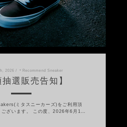
h, 2026
/
＊Recommend Sneaker
頭抽選販売告知】
neakers(ミタスニーカーズ)をご利用頂
ございます。 この度、2026年6月1…