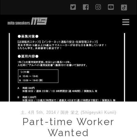
twitter
facebook
instagram
youtub
TikT
土, 4月 5th, 2014
/
国井 栄之 (Shigeyuki Kunii)
Part-time Worker
Wanted