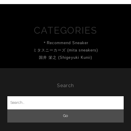
CATEGORIES
＊Recommend Sneaker
ミタスニーカーズ (mita sneakers)
国井 栄之 (Shigeyuki Kunii)
Search
Search
for: