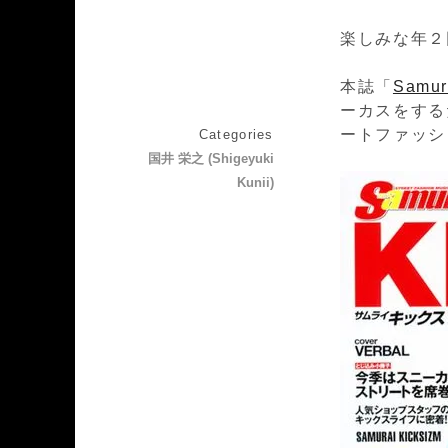
楽しみな年２
本誌「
Samur
ーカスをする
ートファッシ
Categories
国井 栄之 (Shigeyuki
Kunii)