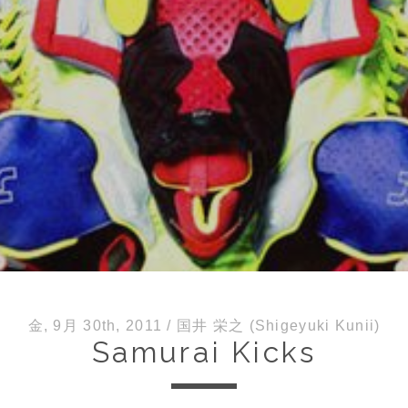
金, 9月 30th, 2011
/
国井 栄之 (Shigeyuki Kunii)
Samurai Kicks