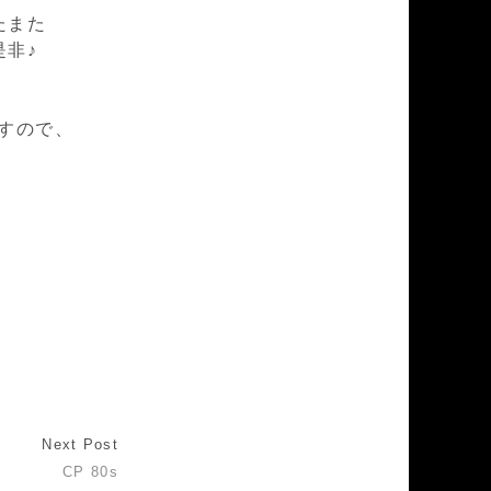
たまた
非♪
すので、
Next Post
CP 80s