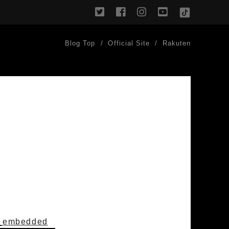
twitter
facebook
instagram
youtube
TikTok
Blog Top
Official Site
Rakuten
r_embedded