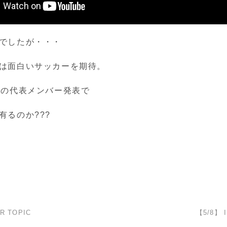
でしたが・・・
は面白いサッカーを期待。
日の代表メンバー発表で
有るのか???
R TOPIC
【5/8】 