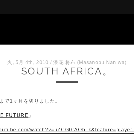
火, 5月 4th, 2010
/
浪花 将布 (Masanobu Naniwa)
SOUTH AFRICA。
まで1ヶ月を切りました。
HE FUTURE
」
.youtube.com/watch?v=uZCG0rAOb_k&feature=playe