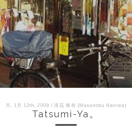
月, 1月 12th, 2009
/
浪花 将布 (Masanobu Naniwa)
Tatsumi-Ya。