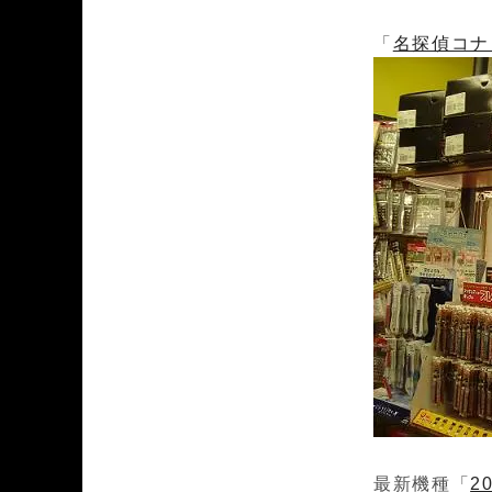
「
名探偵コナ
最新機種「
2