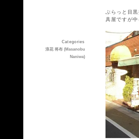
ぶらっと目黒
具屋ですが中
Categories
浪花 将布 (Masanobu
Naniwa)