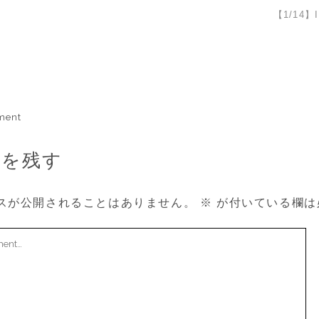
【1/14】I
ment
トを残す
スが公開されることはありません。
※
が付いている欄は