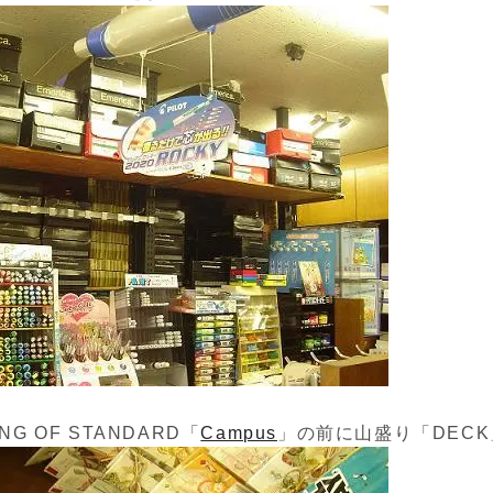
G OF STANDARD「
Campus
」の前に山盛り「DECK