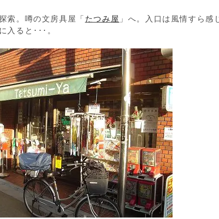
探索。噂の文房具屋「
たつみ屋
」へ。入口は風情すら感
に入ると･･･。