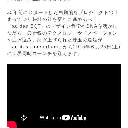
25年前にスタートした画期的なプロジェクトの止
まっていた時計の針を新たに進めるべく、
「adidas EQT」のデザイン哲学やDNAを活かし
ながら、最新鋭のテクノロジーやイノベーション
を注ぎ込み、紡ぎ上げられた珠玉の逸足が
「
adidas Consortium
」から2016年６月25日(土)
に世界同時ローンチを迎えます。