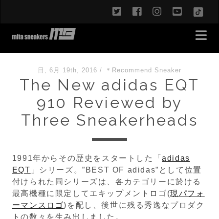
twitter
facebook
instagram
youtub
TikT
日, 6月 19th, 2016
/
＊Recommend Sneaker
The New adidas EQT
910 Reviewed by
Three Sneakerheads
1991年からその歴史をスタートした「
adidas
EQT
」シリーズ。”BEST OF adidas”として位置
付けられた同シリーズは、各カテゴリーに於ける
最高機種に限定してエキップメントロゴ(
現パフォ
ーマンスロゴ
)を配し、後世に残る秀逸なプロダク
トの数々を生み出しました。