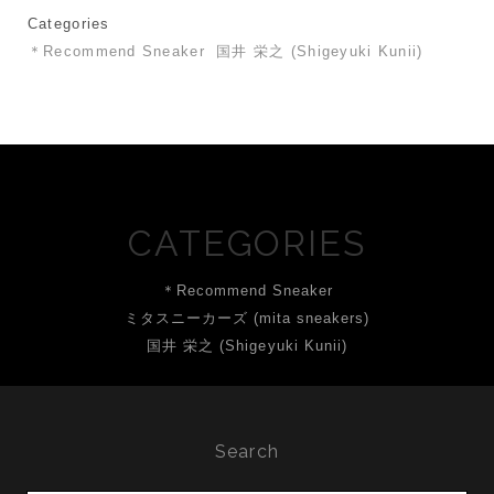
Categories
＊Recommend Sneaker
国井 栄之 (Shigeyuki Kunii)
CATEGORIES
＊Recommend Sneaker
ミタスニーカーズ (mita sneakers)
国井 栄之 (Shigeyuki Kunii)
Search