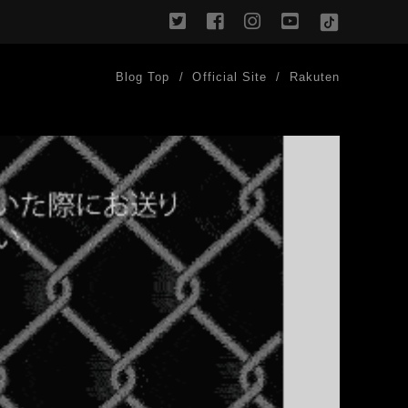
twitter
facebook
instagram
youtube
TikTok
Blog Top
Official Site
Rakuten