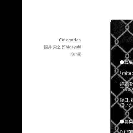
Categories
国井 栄之 (Shigeyuki
Kunii)