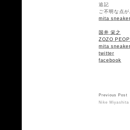
追記
ご不明な点が
mita sneake
国井 栄之
ZOZO PEOP
mita sneake
twitter
facebook
Previous Post
Nike Miyashita