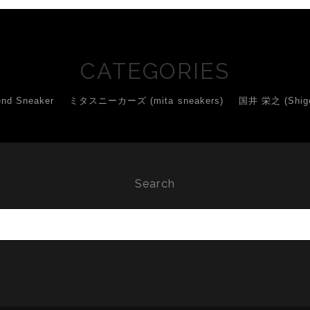
CATEGORIES
d Sneaker
ミタスニーカーズ (mita sneakers)
国井 栄之 (Shigey
Search