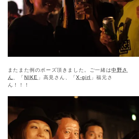
またまた例のポーズ頂きました。ご一緒は
中野さ
ん
、「
NIKE
」高見さん、「
X-girl
」福元さ
ん！！！