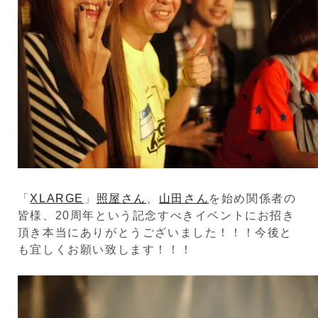
「
XLARGE
」
照屋さん
、
山田さん
を始め関係者の
皆様、20周年という記念すべきイベントにお招き
頂き本当にありがとうございました！！！今後と
も宜しくお願い致します！！！