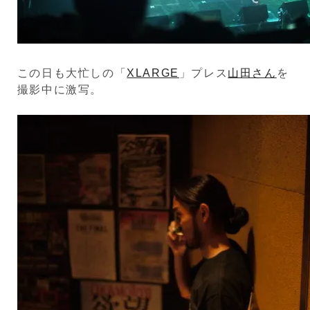
この日も大忙しの「
XLARGE
」プレス
山田さん
を
撮影中に激写。