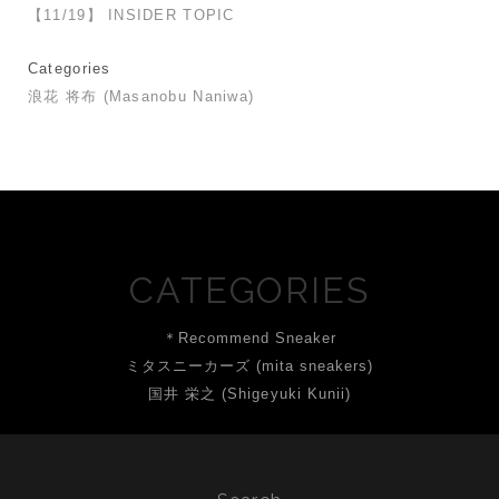
【11/19】 INSIDER TOPIC
Categories
浪花 将布 (Masanobu Naniwa)
CATEGORIES
＊Recommend Sneaker
ミタスニーカーズ (mita sneakers)
国井 栄之 (Shigeyuki Kunii)