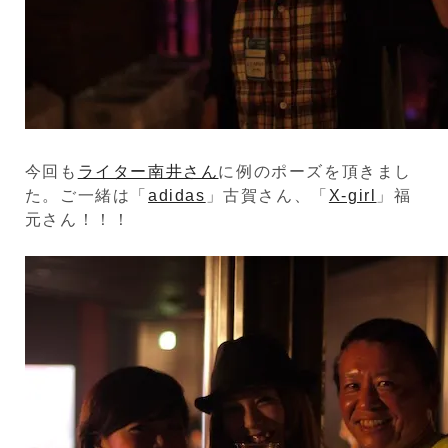
今回も
ライター南井さん
に例のポーズを頂きまし
た。ご一緒は「
adidas
」古賀さん、「
X-girl
」福
元さん！！！