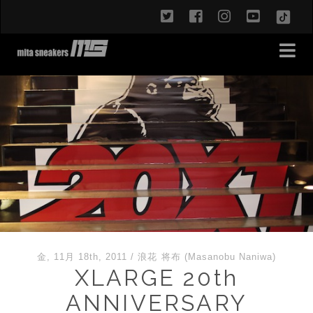
twitter
facebook
instagram
youtub
TikT
金, 11月 18th, 2011
/
浪花 将布 (Masanobu Naniwa)
XLARGE 20th
ANNIVERSARY