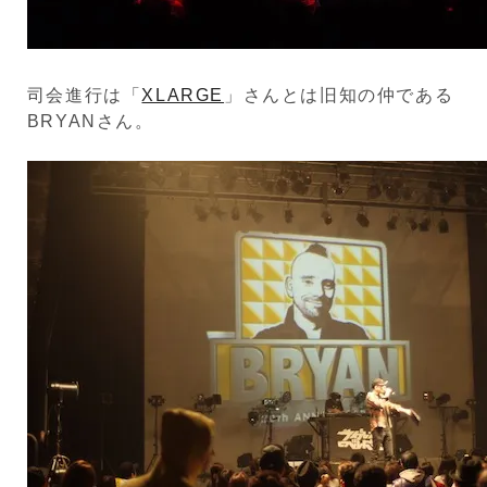
司会進行は「
XLARGE
」さんとは旧知の仲である
BRYANさん。