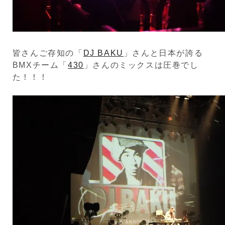
皆さんご存知の「
DJ BAKU
」さんと日本が誇る
BMXチーム「
430
」さんのミックスは圧巻でし
た！！！