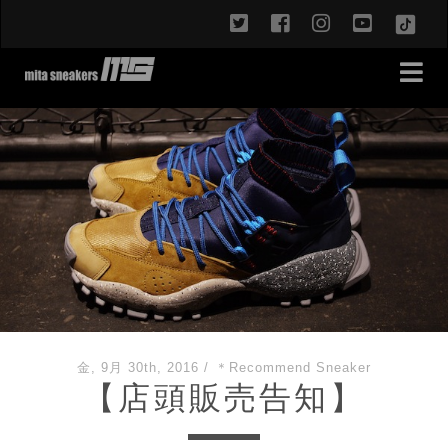
twitter
facebook
instagram
youtub
TikT
金, 9月 30th, 2016
/
＊Recommend Sneaker
【店頭販売告知】