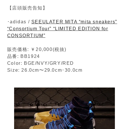
【店頭販売告知】
･adidas /
SEEULATER MITA “mita sneakers”
“Consortium Tour” “LIMITED EDITION for
CONSORTIUM”
販売価格: ￥20,000(税抜)
品番: BB1924
Color: BGE/NVY/GRY/RED
Size: 26.0cm〜29.0cm･30.0cm