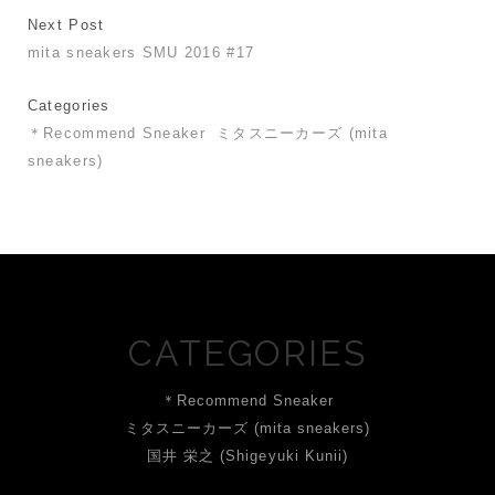
Next Post
mita sneakers SMU 2016 #17
Categories
＊Recommend Sneaker
ミタスニーカーズ (mita
sneakers)
CATEGORIES
＊Recommend Sneaker
ミタスニーカーズ (mita sneakers)
国井 栄之 (Shigeyuki Kunii)