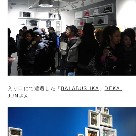
入り口にて遭遇した「
BALABUSHKA
」
DEKA-
JUN
さん。