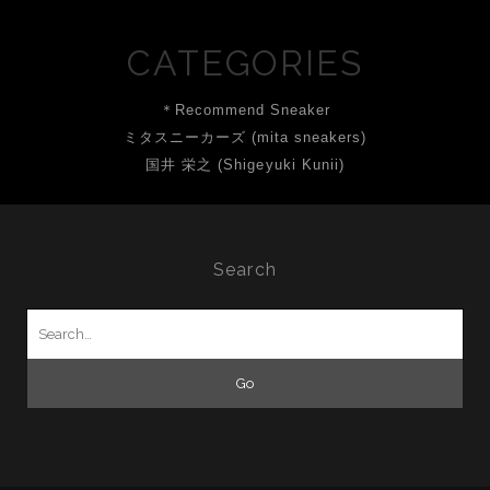
CATEGORIES
＊Recommend Sneaker
ミタスニーカーズ (mita sneakers)
国井 栄之 (Shigeyuki Kunii)
Search
Search
for: