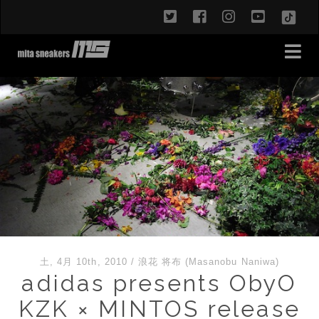
twitter
facebook
instagram
youtub
TikT
土, 4月 10th, 2010
/
浪花 将布 (Masanobu Naniwa)
adidas presents ObyO
KZK × MINTOS release