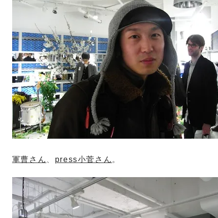
軍曹さん
、
press小菅さん
。