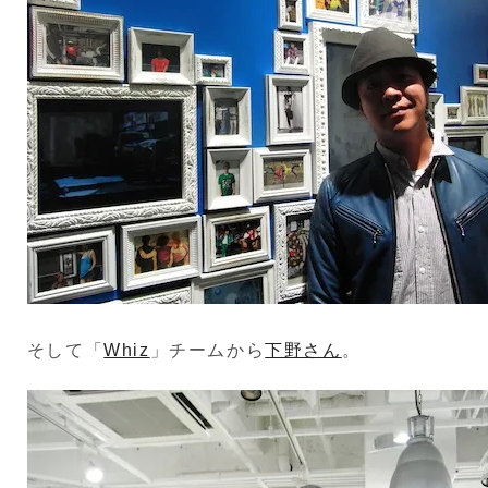
そして「
Whiz
」チームから
下野さん
。