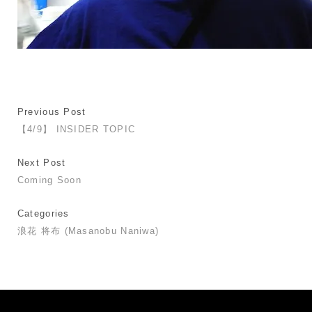
Previous Post
【4/9】 INSIDER TOPIC
Next Post
Coming Soon
Categories
浪花 将布 (Masanobu Naniwa)